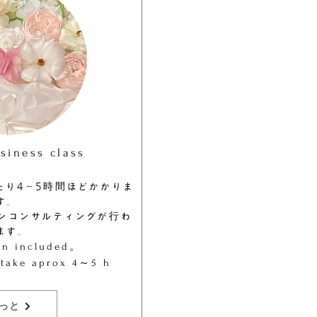
siness class
たり4～5時間ほどかかりま
す。
インコンサルティングが行わ
ます。
on included。
l take aprox 4～5 h
っと