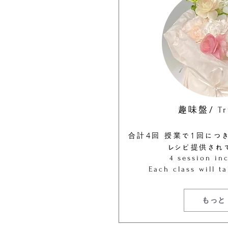
趣味盤/
Tr
合計4回
授業で1回につ
​レシピ提供され
4 session inc
Each class will t
もっと