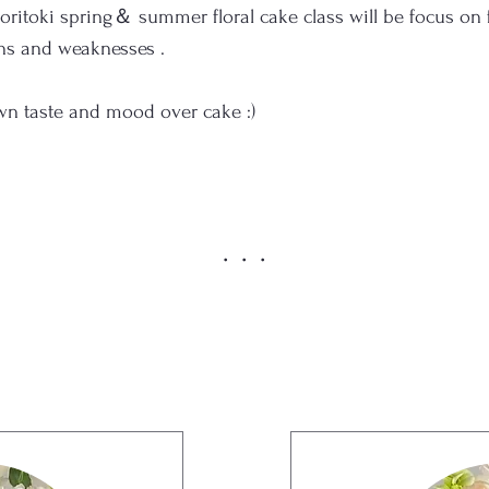
oritoki spring＆ summer floral cake class will be focus on 
hs and weaknesses .​
n taste and mood over cake :)
・・・