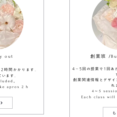
創業班 /
y out
Bu
4～5回の授業で1回あ
き2時間かかります。
ています。
​創業関連情報とデザ
l
uded。
れ
ake aprox 2 h
4～5 sessi
Each class wil
も